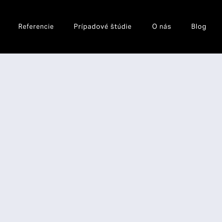
Referencie
Prípadové štúdie
O nás
Blog
085 900
info@obs.sk