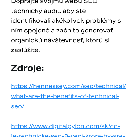
Doprajte svojmu webu SEO
technický audit, aby ste
identifikovali akékoľvek problémy s
ním spojené a začnite generovať
organickú návštevnosť, ktorú si
zaslúžite.
Zdroje:
https://hennessey.com/seo/technical/
what-are-the-benefits-of-technical-
seo/
https://www.digitalpylon.com/sk/co-
je-technicke-seo-8-veci-ktore-by-ste-