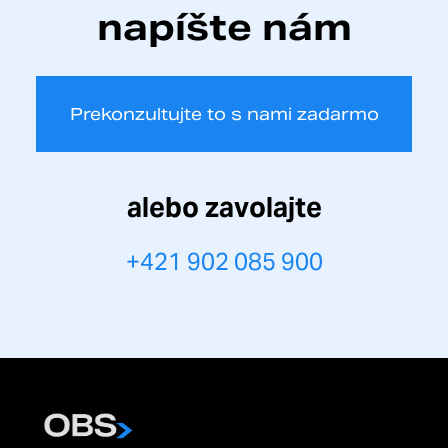
napíšte nám
Prekonzultujte to s nami zadarmo
alebo zavolajte
+421 902 085 900