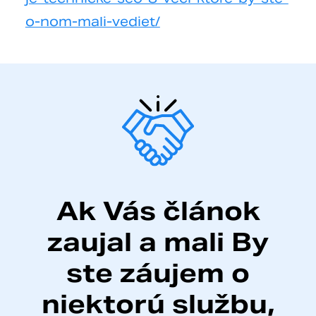
o-nom-mali-vediet/
Ak Vás článok
zaujal a mali
By
ste záujem o
niektorú
službu,