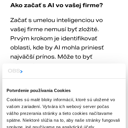
Ako začať s AI vo vašej firme?
Začať s umelou inteligenciou vo
vašej firme nemusí byť zložité.
Prvým krokom je identifikovať
oblasti, kde by AI mohla priniesť
najväčší prínos. Môže to byť
zákaznícka podpora
,
predaj
,
marketing
alebo dokonca
výroba
.
Keď máte jasno, kde chcete AI
Potvrdenie používania Cookies
využiť, môžete začať hľadať riešenia,
Cookies sú malé bloky informácií, ktoré sú uložené vo
vašom zariadení. Vytvára ich webový server počas
ktoré sú špeciálne navrhnuté pre
vášho prezerania stránky a tieto cookies načítavame
vaše potreby. Existuje mnoho
spätne. Niektoré slúžia na to, aby naše stránky fungovali
softvérových nástrojov a služieb,
správne, iné používame na analytické účely.