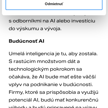
Odmietnuť
na tieto výzvy a mali plán, ako ich
riešiť. Môže to znamenať spoluprácu
s odborníkmi na AI alebo investíciu
do výskumu a vývoja.
Budúcnosť AI
Umelá inteligencia je tu, aby zostala.
S rastúcim množstvom dát a
technologickým pokrokom sa
očakáva, že AI bude mať ešte väčší
vplyv na podnikanie v budúcnosti.
Firmy, ktoré sa prispôsobia a využijú
potenciál AI, budú mať konkurenčnú
výhodu a budú pripravené na výzvy